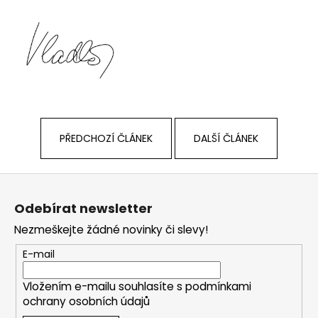
a
j
í
t
?
PŘEDCHOZÍ ČLÁNEK
DALŠÍ ČLÁNEK
HLEDAT
Z
á
Odebírat newsletter
p
D
Nezmeškejte žádné novinky či slevy!
a
o
t
E-mail
p
í
o
r
Vložením e-mailu souhlasíte s
podmínkami
ochrany osobních údajů
u