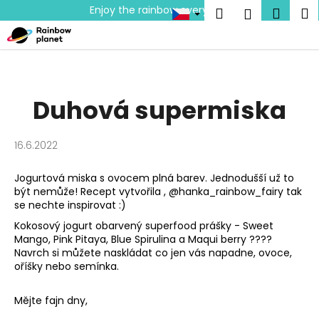
K
Přejít
Enjoy the rainbow everyday!
Hledat
Náku
M
Přihlášen
na
o
obsah
Zpět
Zpět
košík
š
í
C
k
o
Duhová supermiska
p
o
16.6.2022
t
ř
Jogurtová miska s ovocem plná barev. Jednodušší už to
e
být nemůže! Recept vytvořila ,
@hanka_rainbow_fairy
tak
b
se nechte inspirovat :)
u
Kokosový jogurt obarvený superfood prášky - Sweet
Mango, Pink Pitaya, Blue Spirulina a Maqui berry ????
j
Navrch si můžete naskládat co jen vás napadne, ovoce,
e
oříšky nebo semínka.
t
e
Mějte fajn dny,
n