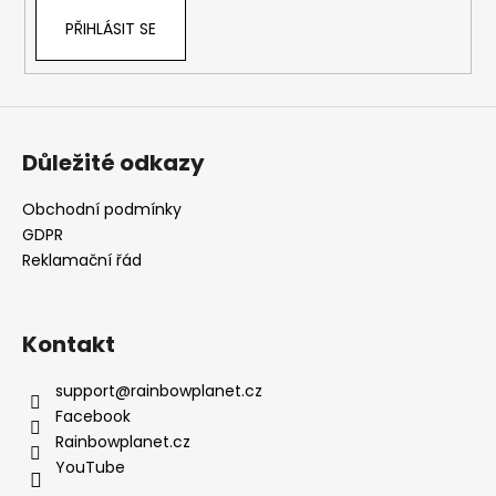
č
u
PŘIHLÁSIT SE
j
e
m
e
Důležité odkazy
Obchodní podmínky
GDPR
Reklamační řád
Kontakt
support
@
rainbowplanet.cz
Facebook
Rainbowplanet.cz
YouTube