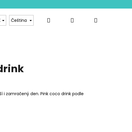
Hledat
Přihlášení
Nákupní
hod
Kontakt
K
Čeština
košík
drink
ší i zamračený den. Pink coco drink podle