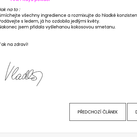
Jak na to :
Smíchejte všechny ingredience a rozmixujte do hladké konziste
Podávejte s ledem, já ho ozdobila jedlými květy.
Nakonec jsem přidala vyšlehanou kokosovou smetanu.
Tak na zdraví!
PŘEDCHOZÍ ČLÁNEK