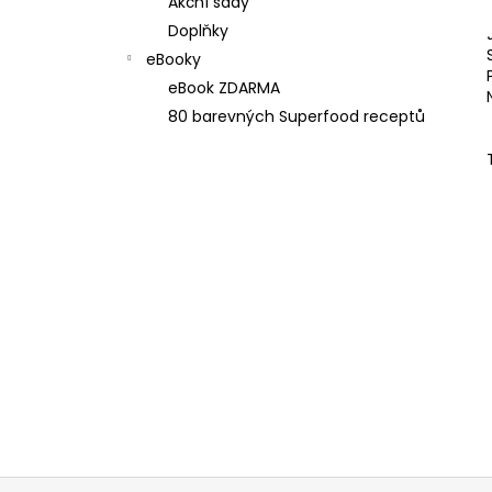
Akční sady
e
Doplňky
l
eBooky
eBook ZDARMA
80 barevných Superfood receptů
Z