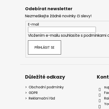
á
Odebírat newsletter
p
Nezmeškejte žádné novinky či slevy!
a
t
E-mail
í
Vložením e-mailu souhlasíte s
podmínkami o
PŘIHLÁSIT SE
Důležité odkazy
Kont
Obchodní podmínky
su
GDPR
Fa
Reklamační řád
Ra
Yo