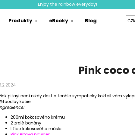
Enjoy the rainbow everyday!
Produkty
eBooky
Blog
Velkoobc
CZ
Co potřebujete najít?
HLEDAT
Pink coco 
Doporučujeme
5.2.2024
Pink pitayi není nikdy dost a tenhle sympaticky kokteil vám vylep
@food.by.katiie
Ingredience:
200ml kokosového krému
2 zralé banány
Lžíce kokosového másla
Pink Pitaya powder