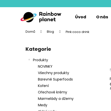
K
Přejít
na
o
obsah
Zpět
Zpět
š
Úvod
O nás
do
do
í
k
obchodu
obchodu
Domů
Blog
Pink coco drink
P
o
Kategorie
Přeskočit
s
kategorie
t
Produkty
r
NOVINKY
a
Všechny produkty
n
Barevné Superfoods
n
Koření
í
Ořechové krémy
p
Marmelády a džemy
a
Medy
n