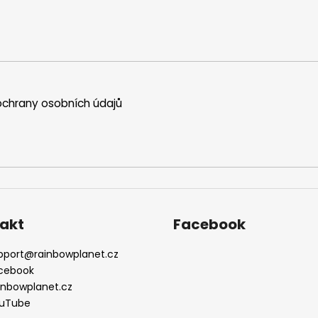
chrany osobních údajů
akt
Facebook
pport
@
rainbowplanet.cz
cebook
inbowplanet.cz
uTube