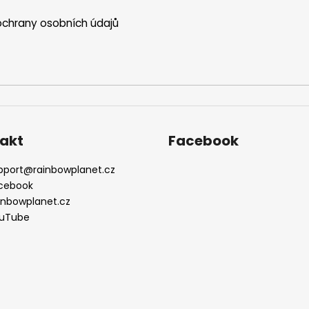
chrany osobních údajů
akt
Facebook
pport
@
rainbowplanet.cz
cebook
inbowplanet.cz
uTube