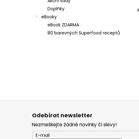
Akční sady
e
Doplňky
l
eBooky
eBook ZDARMA
80 barevných Superfood receptů
Z
á
Odebírat newsletter
p
Nezmeškejte žádné novinky či slevy!
a
t
E-mail