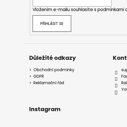
í
Vložením e-mailu souhlasíte s
podmínkami o
PŘIHLÁSIT SE
Důležité odkazy
Kont
Obchodní podmínky
su
GDPR
Fa
Reklamační řád
Ra
Yo
Instagram