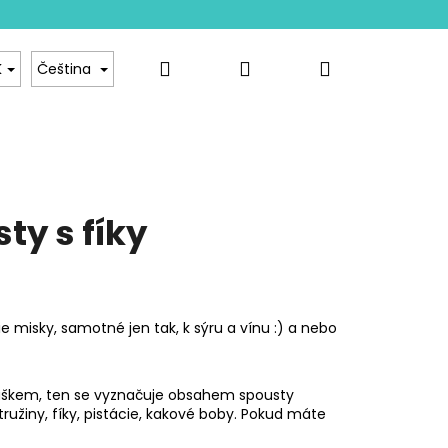
Hledat
Přihlášení
Nákupní
hod
Kontakt
K
Čeština
košík
ty s fíky
e misky, samotné jen tak, k sýru a vínu :) a nebo
áškem, ten se vyznačuje obsahem spousty
ružiny, fíky, pistácie, kakové boby. Pokud máte