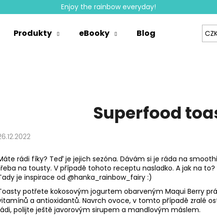
Enjoy the rainbow everyday!
Produkty
eBooky
Blog
Velkoobc
CZ
Co potřebujete najít?
HLEDAT
Superfood toas
Doporučujeme
26.12.2022
Máte rádi fíky? Teď je jejich sezóna. Dávám si je ráda na smoothi
třeba na tousty. V případě tohoto receptu nasladko. A jak na to?
Tady je inspirace od
@hanka_rainbow_fairy
:)
Toasty potřete kokosovým jogurtem obarveným Maqui Berry pr
vitamínů a antioxidantů. Navrch ovoce, v tomto případě zralé ost
rádi, polijte ještě javorovým sirupem a mandlovým máslem.