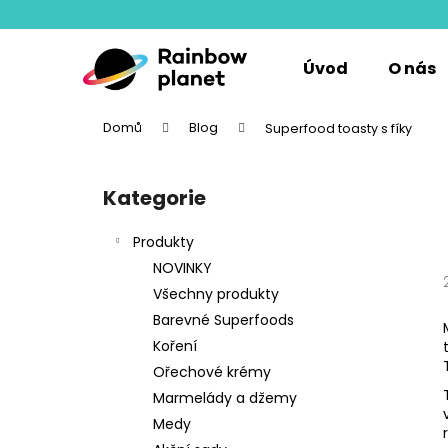
K
Přejít
na
o
obsah
Zpět
Zpět
š
Úvod
O nás
do
do
í
k
obchodu
obchodu
Domů
Blog
Superfood toasty s fíky
P
o
Kategorie
Přeskočit
s
kategorie
t
Produkty
r
NOVINKY
a
Všechny produkty
n
Barevné Superfoods
n
Koření
í
Ořechové krémy
p
Marmelády a džemy
a
Medy
n