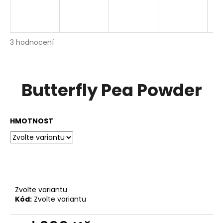
a
j
í
Průměrné
3 hodnocení
Podrobnosti hodnocení
t
hodnocení
produktu
?
je
3,0
Butterfly Pea Powder
z
5
hvězdiček.
HLEDAT
HMOTNOST
D
o
p
Zvolte variantu
o
Kód:
Zvolte variantu
r
u