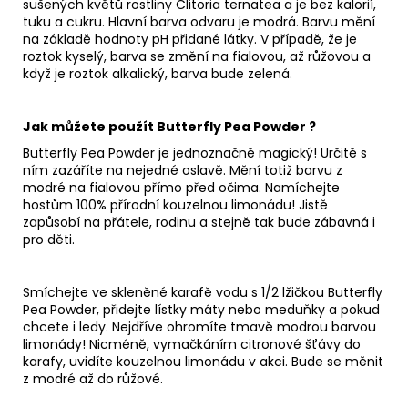
sušených květů rostliny Clitoria ternatea a je bez kalorií,
tuku a cukru. Hlavní barva odvaru je modrá. Barvu mění
na základě hodnoty pH přidané látky. V případě, že je
roztok kyselý, barva se změní na fialovou, až růžovou a
když je roztok alkalický, barva bude zelená.
Jak můžete použít Butterfly Pea Powder ?
Butterfly Pea Powder je jednoznačně magický! Určitě s
ním zazáříte na nejedné oslavě. Mění totiž barvu z
modré na fialovou přímo před očima. Namíchejte
hostům 100% přírodní kouzelnou limonádu! Jistě
zapůsobí na přátele, rodinu a stejně tak bude zábavná i
pro děti.
Smíchejte ve skleněné karafě vodu s 1/2 lžičkou Butterfly
Pea Powder, přidejte lístky máty nebo meduňky a pokud
chcete i ledy. Nejdříve ohromíte tmavě modrou barvou
limonády! Nicméně, vymačkáním citronové šťávy do
karafy, uvidíte kouzelnou limonádu v akci. Bude se měnit
z modré až do růžové.