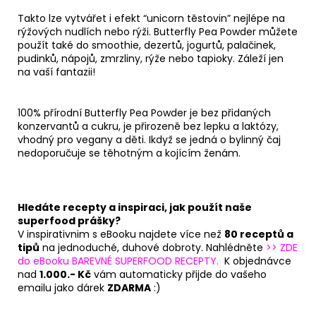
Takto lze vytvářet i efekt “unicorn těstovin” nejlépe na
rýžových nudlích nebo rýži. Butterfly Pea Powder můžete
použít také do smoothie, dezertů, jogurtů, palačinek,
pudinků, nápojů, zmrzliny, rýže nebo tapioky. Záleží jen
na vaší fantazii!
100% přírodní Butterfly Pea Powder je bez přidaných
konzervantů a cukru, je přirozeně bez lepku a laktózy,
vhodný pro vegany a děti. Ikdyž se jedná o bylinný čaj
nedoporučuje se těhotným a kojícím ženám.
Hledáte recepty a inspiraci, jak použít naše
superfood prášky?
V inspirativnim s eBooku najdete více než
80 receptů a
tipů
na jednoduché, duhové dobroty. Nahlédněte
>> ZDE
do eBooku BAREVNÉ SUPERFOOD RECEPTY.
K objednávce
nad
1.000.- Kč
vám automaticky přijde do vašeho
emailu jako dárek
ZDARMA
:)