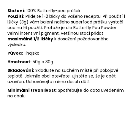
Složení:
100% Butterfly-pea prášek
Použití:
Přidejte 1-2 lžičky do vašeho receptu. Při použití 1
lžičky (3g) vám balení našeho superfood prášku vystačí
cca na 16 použití. Protože je ale Butterfly Pea Powder
velmi intenzivní pigment, většinou stačí přidat
maximálně 1/2 lžičky
k dosažení požadovaného
výsledku.
Původ:
Thajsko
Hmotnost:
50g a 30g
Skladování:
Skladujte na suchém místě při pokojové
teplotě. Jakmile obal otevřete, ujistěte se, že je opět
uzavřen. Uchovávejte mimo dosah dětí.
Minimální trvanlivost
: Spotřebujte do data uvedeném
na obalu.