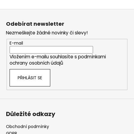
Z
á
Odebírat newsletter
p
Nezmeškejte žádné novinky či slevy!
a
t
E-mail
í
Vložením e-mailu souhlasíte s
podmínkami
ochrany osobních údajů
PŘIHLÁSIT SE
Důležité odkazy
Obchodní podmínky
GDPR