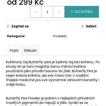
od
299 Kč
č
u
Měrná
j
DO KOŠÍKU
cena:
e
m
e
Zeptat se
Sdílet
Kategorie
:
Produkty
Popis
Diskuze
Květinový čaj Butterfly-pea je bylinný čaj bez kofeinu.. Po
stovky let je tato magická, barvu měnící květina
používána jako přírodní barvivo do jídel. Butterfly Pea je
nejen krásná květina, ale své místo má i v tradiční
thajské medicíně pro své významné zdravotní benefity i
vnější krásu.
Butterfly Pea Powder je jedním z nejlepších přírodních
modrých pigmentů do nápojů a jídla. Vyrábí se ze