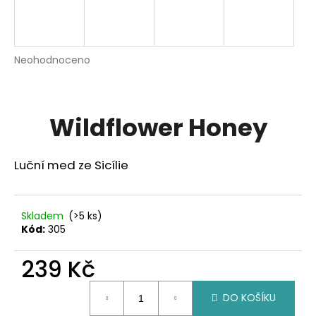
A
a
R
j
í
M
Průměrné
Neohodnoceno
Podrobnosti hodnocení
t
hodnocení
A
produktu
?
je
0,0
Wildflower Honey
z
5
hvězdiček.
Luční med ze Sicílie
HLEDAT
Skladem
(>5 ks)
D
Kód:
305
o
p
239 Kč
o
r
Měrná
DO KOŠÍKU
cena:
u