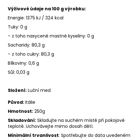
Výživové údaje na 100 g výrobku:
Energie: 1375 kJ / 324 kcal
Tuky: 0 g
– z toho nasycené mastné kyseliny: 0 g
Sacharidy: 80,3 g
– z toho cukry: 80,3 g
Bílkoviny: 0,6 g
Sůl: 0,03 g
Složení:
Luční med
Původ:
Itálie
Hmotnost:
250g
Skladování:
Skladujte na suchém místě při pokojové
teplotě. Uchovávejte mimo dosah dětí.
Minimální trvanlivost
: Spotřebujte do data uvedeném