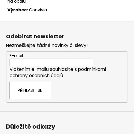
na obalu.
Výrobce:
Convivia
Z
á
Odebírat newsletter
p
Nezmeškejte žádné novinky či slevy!
a
t
E-mail
í
Vložením e-mailu souhlasíte s
podmínkami
ochrany osobních údajů
PŘIHLÁSIT SE
Důležité odkazy