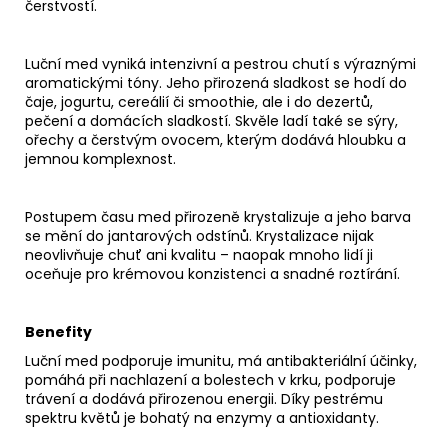
čerstvostí.
Luční med vyniká intenzivní a pestrou chutí s výraznými
aromatickými tóny. Jeho přirozená sladkost se hodí do
čaje, jogurtu, cereálií či smoothie, ale i do dezertů,
pečení a domácích sladkostí. Skvěle ladí také se sýry,
ořechy a čerstvým ovocem, kterým dodává hloubku a
jemnou komplexnost.
Postupem času med přirozeně krystalizuje a jeho barva
se mění do jantarových odstínů. Krystalizace nijak
neovlivňuje chuť ani kvalitu – naopak mnoho lidí ji
oceňuje pro krémovou konzistenci a snadné roztírání.
Benefity
Luční med podporuje
imunitu
, má
antibakteriální účinky
,
pomáhá při
nachlazení a bolestech v krku
, podporuje
trávení
a dodává
přirozenou energii
. Díky pestrému
spektru květů je bohatý na
enzymy a antioxidanty
.