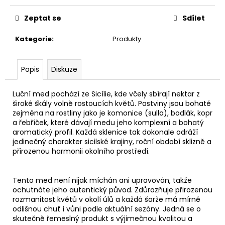
č
u
Zeptat se
Sdílet
j
e
Kategorie
:
Produkty
m
e
Popis
Diskuze
Luční med
pochází ze Sicílie, kde včely sbírají nektar z
široké škály volně rostoucích květů. Pastviny jsou bohaté
zejména na rostliny jako je komonice (sulla), bodlák, kopr
a řebříček, které dávají medu jeho komplexní a bohatý
aromatický profil. Každá sklenice tak dokonale odráží
jedinečný charakter sicilské krajiny, roční období sklizně a
přirozenou harmonii okolního prostředí.
Tento med není nijak míchán ani upravován, takže
ochutnáte jeho autentický původ. Zdůrazňuje přirozenou
rozmanitost květů v okolí úlů a každá šarže má mírně
odlišnou chuť i vůni podle aktuální sezóny. Jedná se o
skutečně řemeslný produkt s výjimečnou kvalitou a