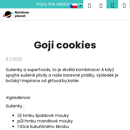
K
Přejít
Enjoy the rainbow everyday!
Hledat
Náku
M
Přihlášen
na
o
obsah
Zpět
Zpět
košík
š
í
C
k
o
Goji cookies
p
o
6.2.2023
t
ř
Sušenky a superfoods, to je skvělá kombinace! A když
spojíte sušené plody a naše barevné prášky, výsledek je
e
božský! Inspirace od @food.by.katiie
b
u
Ingredience:
j
e
Sušenky :
t
1,5 hrnku špaldové mouky
e
půl hrnku mandlové mouky
1 lžíce kukuřičného škrobu
n