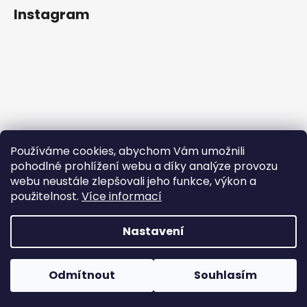
Instagram
Používáme cookies, abychom Vám umožnili
pohodlné prohlížení webu a díky analýze provozu
webu neustále zlepšovali jeho funkce, výkon a
použitelnost.
Více informací
Sledovat na Instagramu
Nastavení
Vytvořil Shoptet
Copyright 2026
Rainbowplanet.cz
. Všechna práva
Odmítnout
Souhlasím
vyhrazena.
|
Vytvořilo Studio Avocado