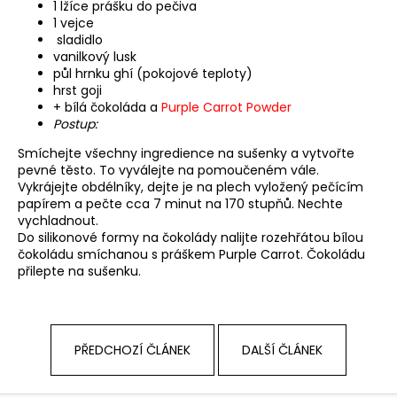
1 lžíce prášku do pečiva
a
1 vejce
sladidlo
j
vanilkový lusk
í
půl hrnku ghí (pokojové teploty)
t
hrst goji
+ bílá čokoláda a
Purple Carrot Powder
?
Postup:
Smíchejte všechny ingredience na sušenky a vytvořte
pevné těsto. To vyválejte na pomoučeném vále.
Vykrájejte obdélníky, dejte je na plech vyložený pečícím
papírem a pečte cca 7 minut na 170 stupňů.
Nechte
HLEDAT
vychladnout.
Do silikonové formy na čokolády nalijte rozehřátou bílou
čokoládu smíchanou s práškem Purple Carrot.
Čokoládu
přilepte na sušenku.
D
o
p
o
PŘEDCHOZÍ ČLÁNEK
DALŠÍ ČLÁNEK
r
u