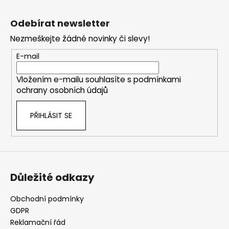
č
Z
u
á
Odebírat newsletter
j
p
e
Nezmeškejte žádné novinky či slevy!
a
m
t
e
E-mail
í
Vložením e-mailu souhlasíte s
podmínkami
ochrany osobních údajů
PŘIHLÁSIT SE
Důležité odkazy
Obchodní podmínky
GDPR
Reklamační řád