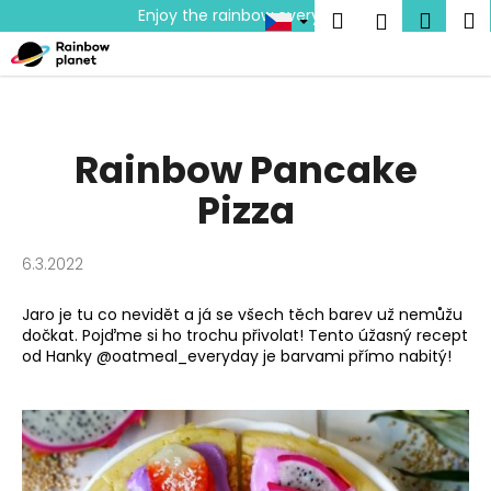
K
Přejít
Enjoy the rainbow everyday!
Hledat
Náku
M
Přihlášen
na
o
obsah
Zpět
Zpět
košík
š
í
C
k
o
Rainbow Pancake
p
Pizza
o
t
ř
6.3.2022
e
b
Jaro je tu co nevidět a já se všech těch barev už nemůžu
dočkat. Pojďme si ho trochu přivolat! Tento úžasný recept
u
od Hanky
@oatmeal_everyday
je barvami přímo nabitý!
j
e
t
e
n