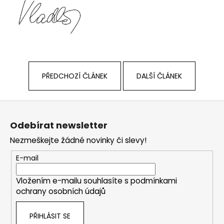
PŘEDCHOZÍ ČLÁNEK
DALŠÍ ČLÁNEK
Z
á
Odebírat newsletter
p
Nezmeškejte žádné novinky či slevy!
a
t
E-mail
í
Vložením e-mailu souhlasíte s
podmínkami
ochrany osobních údajů
PŘIHLÁSIT SE