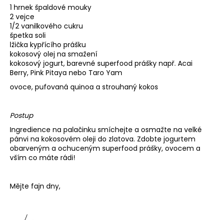
č
1 hrnek špaldové mouky
u
2 vejce
j
1/2 vanilkového cukru
e
špetka soli
m
lžička kypřícího prášku
e
kokosový olej na smažení
kokosový jogurt, barevné superfood prášky např.
Acai
Berry
,
Pink Pitaya
nebo
Taro Yam
ovoce, pufovaná quinoa a strouhaný kokos
Postup
Ingredience na palačinku smíchejte a osmažte na velké
pánvi na kokosovém oleji do zlatova. Zdobte jogurtem
obarveným a ochuceným superfood prášky, ovocem a
vším co máte rádi!
Mějte fajn dny,