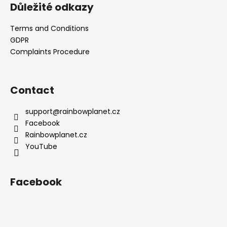
c
Důležité odkazy
o
m
Terms and Conditions
m
GDPR
e
Complaints Procedure
n
d
Contact
support
@
rainbowplanet.cz
Facebook
Rainbowplanet.cz
YouTube
Facebook