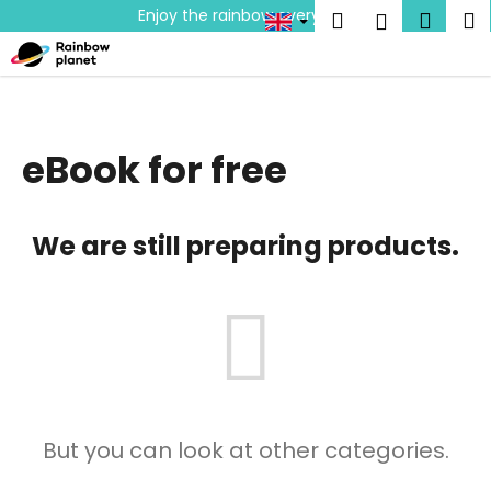
C
Skip
Enjoy the rainbow everyday!
Search
Shop
M
Login
to
a
content
Back
Back
cart
r
t
W
h
eBook for free
a
t
a
We are still preparing products.
r
e
y
o
u
l
o
But you can look at other categories.
o
k