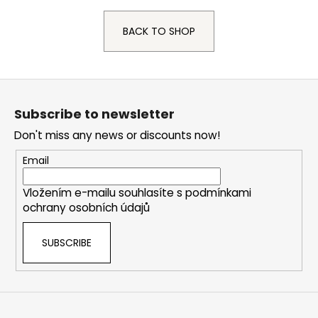
i
BACK TO SHOP
n
g
f
F
o
o
r
Subscribe to newsletter
o
?
Don't miss any news or discounts now!
t
e
Email
r
Vložením e-mailu souhlasíte s
podmínkami
SEARCH
ochrany osobních údajů
SUBSCRIBE
W
e
r
e