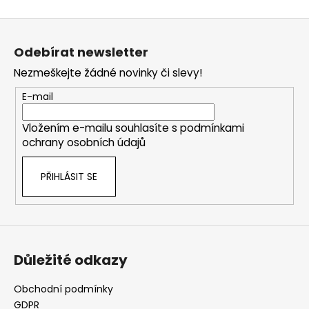
k
á
o
d
Z
v
a
á
á
c
Odebírat newsletter
n
p
í
í
Nezmeškejte žádné novinky či slevy!
p
a
r
t
E-mail
v
í
k
Vložením e-mailu souhlasíte s
podmínkami
y
ochrany osobních údajů
v
ý
PŘIHLÁSIT SE
p
i
s
u
Důležité odkazy
Obchodní podmínky
GDPR