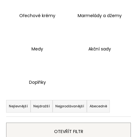
a
j
Ořechové krémy
Marmelády a džemy
í
t
?
Medy
Akční sady
HLEDAT
Doplňky
D
Ř
o
a
Nejlevnější
Nejdražší
Nejprodávanější
Abecedně
p
z
o
e
r
n
u
OTEVŘÍT FILTR