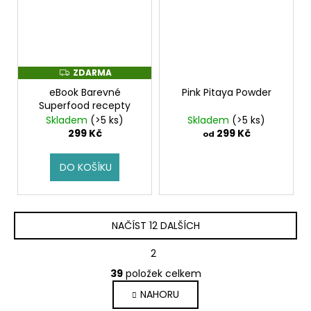
ZDARMA
Z
D
eBook Barevné
Pink Pitaya Powder
A
R
Superfood recepty
M
Skladem
(>5 ks)
Skladem
(>5 ks)
A
299 Kč
299 Kč
od
DO KOŠÍKU
NAČÍST 12 DALŠÍCH
S
1
2
4
t
O
r
39
položek celkem
v
á
NAHORU
l
n