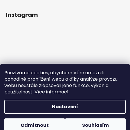
Instagram
Používáme cookies, abychom Vám umožnili
pohodlné prohlížení webu a díky analýze provozu
webu neustále zlepšovali jeho funkce, výkon a
použitelnost.
Více informací
Sledovat na Instagramu
Nastavení
Vytvořil Shoptet
Copyright 2026
Rainbowplanet.cz
. Všechna práva
Odmítnout
Souhlasím
vyhrazena.
|
Vytvořilo Studio Avocado