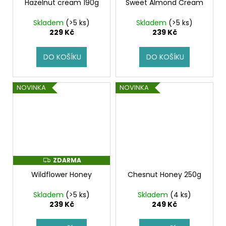
Hazelnut cream 190g
Sweet Almond Cream
Skladem
(>5 ks)
Skladem
(>5 ks)
229 Kč
239 Kč
DO KOŠÍKU
DO KOŠÍKU
NOVINKA
NOVINKA
ZDARMA
Z
D
Wildflower Honey
Chesnut Honey 250g
A
R
M
Skladem
(>5 ks)
Skladem
(4 ks)
A
239 Kč
249 Kč