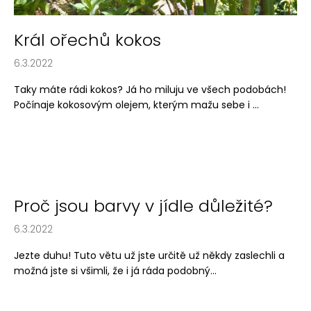
ů
a
j
Král ořechů kokos
í
6.3.2022
t
?
Taky máte rádi kokos? Já ho miluju ve všech podobách!
Počínaje kokosovým olejem, kterým mažu sebe i ...
HLEDAT
Proč jsou barvy v jídle důležité?
D
6.3.2022
o
p
Jezte duhu! Tuto větu už jste určitě už někdy zaslechli a
o
možná jste si všimli, že i já ráda podobný...
r
u