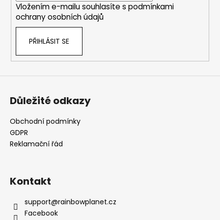
v
Vložením e-mailu souhlasíte s
podmínkami
k
ochrany osobních údajů
y
v
PŘIHLÁSIT SE
ý
p
i
s
u
Důležité odkazy
Obchodní podmínky
GDPR
Reklamační řád
Kontakt
support
@
rainbowplanet.cz
Facebook