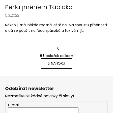
Perla jménem Tapioka
5.3.2022
Někdo ji zná, někdo možná ještě ne. Má spoustu předností
a dá se použít na řadu způsobů a tak vám jí...
S
1
6
t
r
58
položek celkem
O
á
v
NAHORU
n
l
k
o
á
Z
v
d
á
á
a
Odebírat newsletter
n
p
c
í
Nezmeškejte žádné novinky či slevy!
í
a
p
t
E-mail
r
í