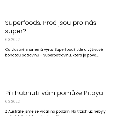
č
u
j
e
Superfoods. Proč jsou pro nás
m
e
super?
6.3.2022
Co vlastně znamená výraz Superfood? Jde o výživově
bohatou potravinu - Superpotravinu, která je pova...
Při hubnutí vám pomůže Pitaya
6.3.2022
Z Austrálie jsme se vrátili na podzim. Na trzích už nebyly