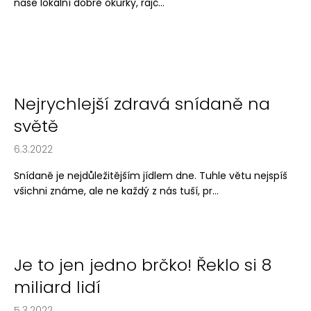
naše lokální dobré okurky, rajč...
Nejrychlejší zdravá snídaně na
světě
6.3.2022
Snídaně je nejdůležitějším jídlem dne. Tuhle větu nejspíš
všichni známe, ale ne každý z nás tuší, pr...
Je to jen jedno brčko! Řeklo si 8
miliard lidí
5.3.2022